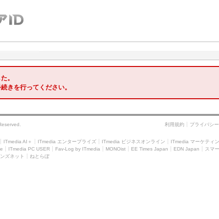
した。
手続きを行ってください。
 Reserved.
利用規約
プライバシー
ITmedia AI＋
ITmedia エンタープライズ
ITmedia ビジネスオンライン
ITmedia マーケティ
le
ITmedia PC USER
Fav-Log by ITmedia
MONOist
EE Times Japan
EDN Japan
スマ
ンズネット
ねとらぼ