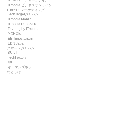
ITmedia エンタープライズ
ITmedia ビジネスオンライン
ITmedia マーケティング
TechTargetジャパン
ITmedia Mobile
ITmedia PC USER
Fav-Log by ITmedia
MONOist
EE Times Japan
EDN Japan
スマートジャパン
BUILT
TechFactory
＠IT
キーマンズネット
ねとらぼ