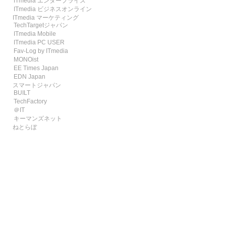
ITmedia エンタープライズ
ITmedia ビジネスオンライン
ITmedia マーケティング
TechTargetジャパン
ITmedia Mobile
ITmedia PC USER
Fav-Log by ITmedia
MONOist
EE Times Japan
EDN Japan
スマートジャパン
BUILT
TechFactory
＠IT
キーマンズネット
ねとらぼ