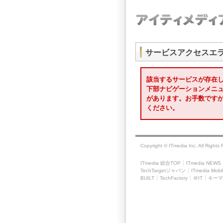
サービスアクセスエ
該当するサービスが存在
下部ナビゲーションメニ
があります。お手数です
ください。
Copyright © ITmedia Inc. All Rights
ITmedia 総合TOP
ITmedia NEWS
TechTargetジャパン
ITmedia Mobi
BUILT
TechFactory
＠IT
キーマ