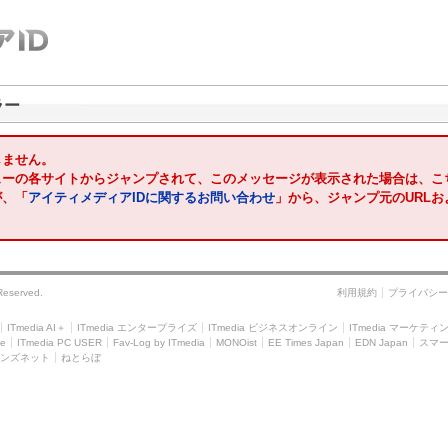
ラー
しません。
ューの各サイトからジャンプされて、このメッセージが表示された場合は、こ
が、「
アイティメディアIDに関するお問い合わせ
」から、ジャンプ元のURL
 Reserved.
利用規約
プライバシー
ITmedia AI＋
ITmedia エンタープライズ
ITmedia ビジネスオンライン
ITmedia マーケティ
le
ITmedia PC USER
Fav-Log by ITmedia
MONOist
EE Times Japan
EDN Japan
スマ
ンズネット
ねとらぼ