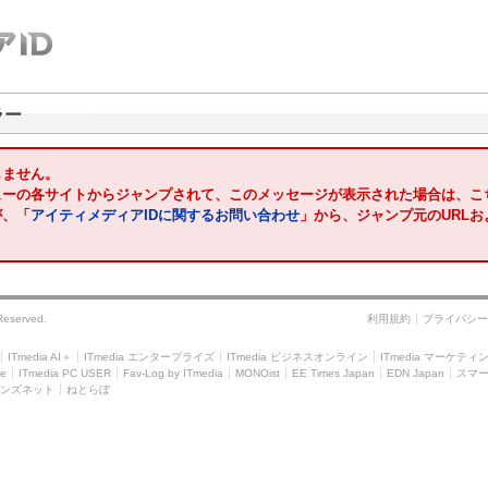
ラー
しません。
ューの各サイトからジャンプされて、このメッセージが表示された場合は、こ
が、「
アイティメディアIDに関するお問い合わせ
」から、ジャンプ元のURL
 Reserved.
利用規約
プライバシー
ITmedia AI＋
ITmedia エンタープライズ
ITmedia ビジネスオンライン
ITmedia マーケティ
le
ITmedia PC USER
Fav-Log by ITmedia
MONOist
EE Times Japan
EDN Japan
スマ
ンズネット
ねとらぼ