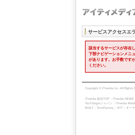
サービスアクセスエ
該当するサービスが存在
下部ナビゲーションメニ
があります。お手数です
ください。
Copyright © ITmedia Inc. All Rights
ITmedia 総合TOP
ITmedia NEWS
TechTargetジャパン
ITmedia Mobi
BUILT
TechFactory
＠IT
キーマ